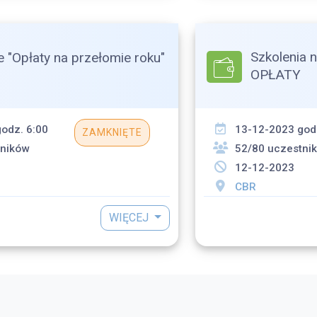
Szkolenia 
e "Opłaty na przełomie roku"
OPŁATY
odz. 6:00
13-12-2023 god
ZAMKNIĘTE
tników
52/80 uczestni
12-12-2023
CBR
WIĘCEJ