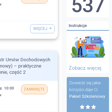
537
w
Instrukcje
WIĘCEJ
str Umów Dochodowych
mowy) – praktyczne
Zobacz więcej
ie, część 2
Dowiedz się jakie
z. 10:00
korzyści daje Ci
ZAMKNIĘTE
w
Pakiet Szkoleniowy