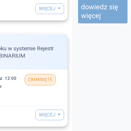
dowiedz się
WIĘCEJ
więcej
oku w systemie Rejestr
EBINARIUM
z. 12:00
ZAMKNIĘTE
w
WIĘCEJ