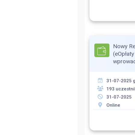
Nowy Re
(eOpłat
wprowad
31-07-2025 g
193 uczestn
31-07-2025
Online