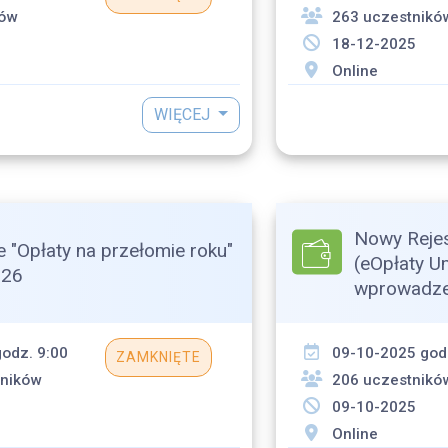
ków
263 uczestnikó
18-12-2025
Online
WIĘCEJ
Nowy Reje
e "Opłaty na przełomie roku"
(eOpłaty U
026
wprowadzen
odz. 9:00
09-10-2025 god
ZAMKNIĘTE
tników
206 uczestnikó
09-10-2025
Online