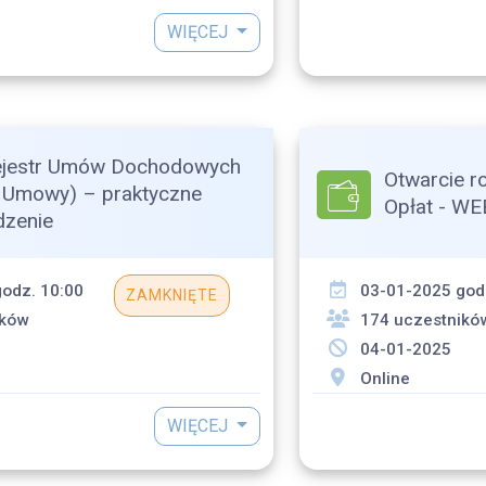
WIĘCEJ
jestr Umów Dochodowych
Otwarcie r
y Umowy) – praktyczne
Opłat - W
zenie
odz. 10:00
03-01-2025 god
ZAMKNIĘTE
ików
174 uczestnikó
04-01-2025
Online
WIĘCEJ