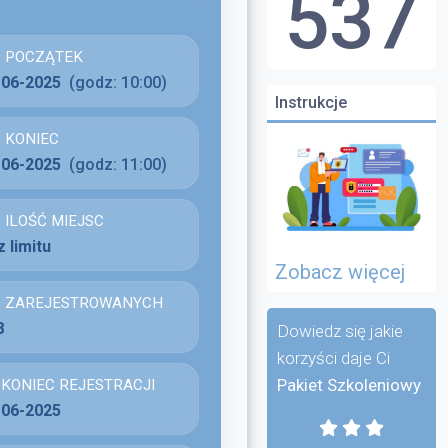
537
POCZĄTEK
-06-2025
(godz: 10:00)
Instrukcje
KONIEC
-06-2025
(godz: 11:00)
ILOŚĆ MIEJSC
 limitu
Zobacz więcej
ZAREJESTROWANYCH
8
Dowiedz się jakie
korzyści daje Ci
Pakiet Szkoleniowy
KONIEC REJESTRACJI
-06-2025