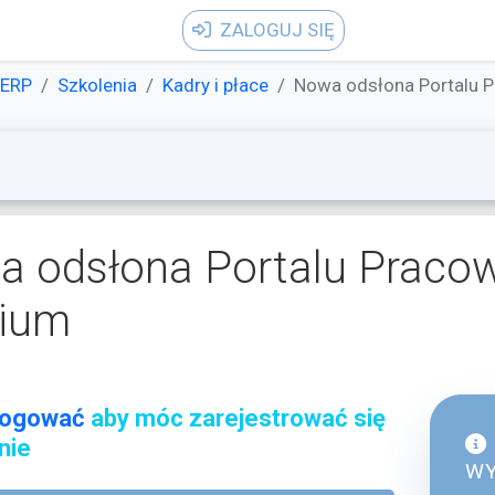
ZALOGUJ SIĘ
ERP
Szkolenia
Kadry i płace
Nowa odsłona Portalu P
 odsłona Portalu Pracow
rium
logować
aby móc zarejestrować się
nie
WY