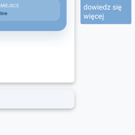
dowiedz się
MIEJSCE
line
więcej