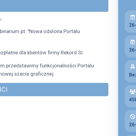
,
26
inarium pt. "Nowa odsłona Portalu
26
zpłatne dla klientów firmy Rekord SI.
m przedstawimy funkcjonalności Portalu
owej szacie graficznej.
Bez
CI
45
26