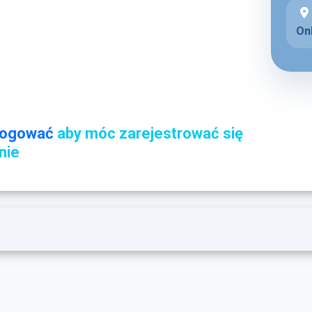
On
logować
aby móc zarejestrować się
nie